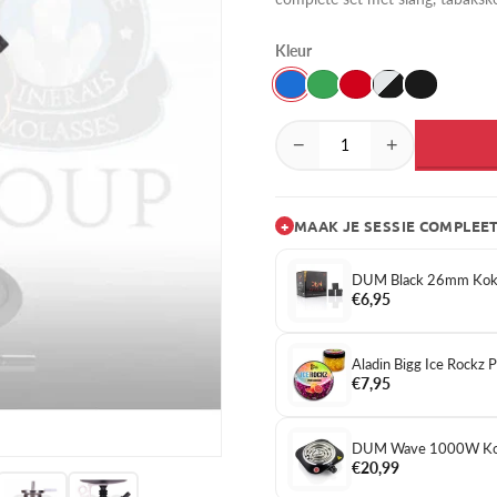
Kleur
−
+
+
MAAK JE SESSIE COMPLEE
DUM Black 26mm Koko
€6,95
Aladin Bigg Ice Rockz
€7,95
DUM Wave 1000W Kol
€20,99