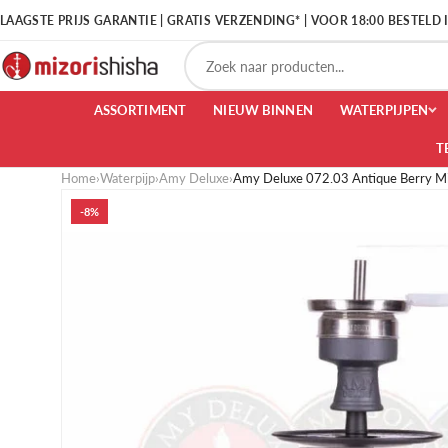
LAAGSTE PRIJS GARANTIE | GRATIS VERZENDING* | VOOR 18:00 BESTELD
ASSORTIMENT
NIEUW BINNEN
WATERPIJPEN
T
Home
›
Waterpijp
›
Amy Deluxe
›
Amy Deluxe 072.03 Antique Berry M
-8%