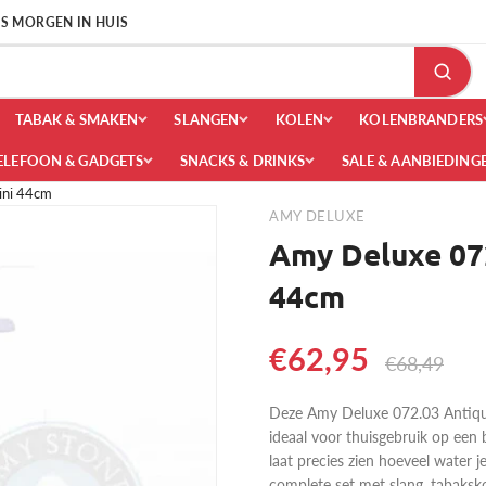
 IS MORGEN IN HUIS
TABAK & SMAKEN
SLANGEN
KOLEN
KOLENBRANDERS
ELEFOON & GADGETS
SNACKS & DRINKS
SALE & AANBIEDING
ini 44cm
AMY DELUXE
Amy Deluxe 072
44cm
€62,95
€68,49
Deze Amy Deluxe 072.03 Antique
ideaal voor thuisgebruik op een b
laat precies zien hoeveel water je
complete set met slang, tabaksk