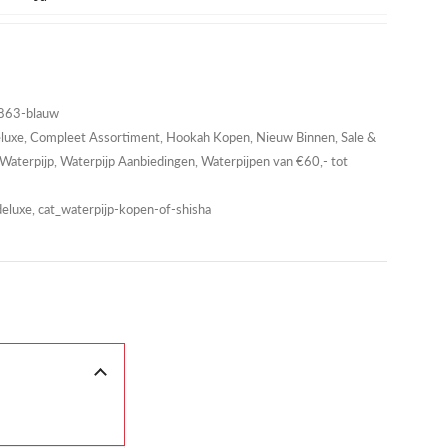
63-blauw
luxe
,
Compleet Assortiment
,
Hookah Kopen
,
Nieuw Binnen
,
Sale &
Waterpijp
,
Waterpijp Aanbiedingen
,
Waterpijpen van €60,- tot
luxe, cat_waterpijp-kopen-of-shisha