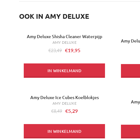
OOK IN AMY DELUXE
Amy Deluxe Shisha Cleaner Waterpijp
-15%
-17%
Amy Delu
AMY DELUXE
€19,95
€23,49
IN WINKELMAND
Amy Deluxe Ice Cubes Koelblokjes
-38%
-7%
Amy 
AMY DELUXE
€5,29
€8,49
IN WINKELMAND