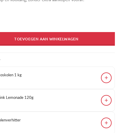
TOEVOEGEN AAN WINKELWAGEN
T
skolen 1 kg
+
 Pink Lemonade 120g
+
enverhitter
+