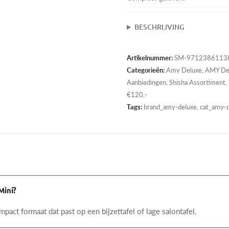
BESCHRIJVING
Artikelnummer:
SM-97123861138
Categorieën:
Amy Deluxe
,
AMY De
Aanbiedingen
,
Shisha Assortiment
,
€120,-
Tags:
brand_amy-deluxe, cat_amy-de
Mini?
act formaat dat past op een bijzettafel of lage salontafel.