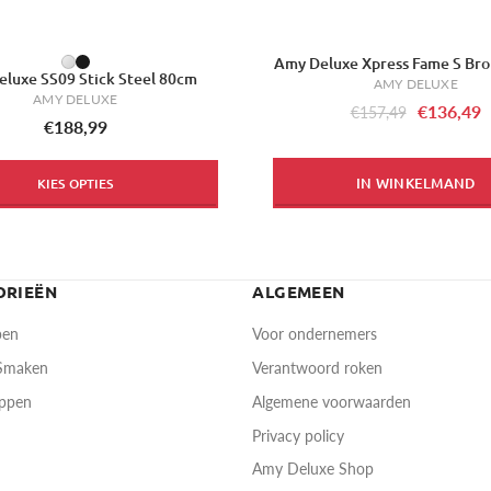
Amy Deluxe Xpress Fame S Br
-13%
luxe SS09 Stick Steel 80cm
AMY DELUXE
AMY DELUXE
€136,49
€157,49
€188,99
IN WINKELMAND
KIES OPTIES
ORIEËN
ALGEMEEN
pen
Voor ondernemers
 Smaken
Verantwoord roken
oppen
Algemene voorwaarden
Privacy policy
Amy Deluxe Shop