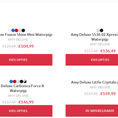
-13%
xe Fusion Shine Mini Waterpijp
Amy Deluxe SS30.02 Xpress 
Waterpijp
AMY DELUXE
AMY DELUXE
€104,99
€125,99
€136,49
€157,49
KIES OPTIES
KIES OPTIES
Amy Deluxe Little Crystali
-5%
Deluxe Carbonica Force R
AMY DELUXE
Waterpijp
€149,99
€157,49
AMY DELUXE
€146,99
€157,49
IN WINKELMAND
KIES OPTIES