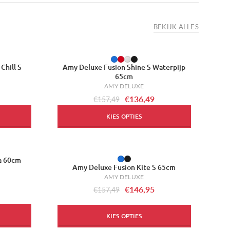
BEKIJK ALLES
-13%
Chill S
Amy Deluxe Fusion Shine S Waterpijp
65cm
AMY DELUXE
€136,49
€157,49
KIES OPTIES
ca 60cm
-7%
Amy Deluxe Fusion Kite S 65cm
AMY DELUXE
€146,95
€157,49
KIES OPTIES