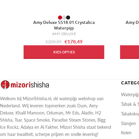
-15%
Amy Deluxe SS18.01 Crystalica
Amy De
Waterpijp
AMY DELUXE
€178,49
€209,99
KIES OPTIES
CATEG
Waterpij
Welkom bij MizoriShisha.nl, dé waterpijp webshop van
Tabak &
Nederland. Wij leveren topmerken zoals Dum, Amy
Deluxe, Khalil Mamoon, Oduman, Mr Eds, Aladin, H2
Tabaksk
Shisha, Tsar, Space Smoke, Paradise Steam Stones, Bigg
Slangen
Ice Rockz, Adalya en Al Fakher. Mizori Shisha staat bekend
Kolen
om haar kwaliteit, scherpe prijzen en snelle levering!