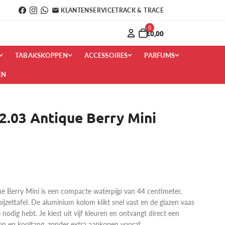
KLANTENSERVICE
TRACK & TRACE
0
€0,00
TABAKSKOPPEN
ACCESSOIRES
PARFUMS
EN
.03 Antique Berry Mini
 Berry Mini is een compacte waterpijp van 44 centimeter,
ijzettafel. De aluminium kolom klikt snel vast en de glazen vaas
 nodig hebt. Je kiest uit vijf kleuren en ontvangt direct een
op en kooltang, zonder extra aankopen vooraf.