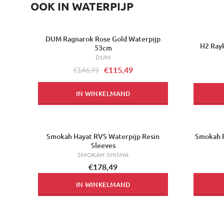
OOK IN WATERPIJP
DUM Ragnarok Rose Gold Waterpijp
-21%
H2 Rayk
53cm
DUM
€115,49
€146,99
IN WINKELMAND
Smokah Hayat RVS Waterpijp Resin
Smokah F
Sleeves
SMOKAH SHISHA
€178,49
IN WINKELMAND