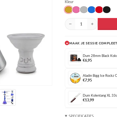
Kleur
−
+
+
MAAK JE SESSIE COMPLEE
Dum 28mm Black Koko
€6,95
Aladin Bigg Ice Rockz
€7,95
Dum Kolentang XL 33
€13,99
SPECIFICATIES