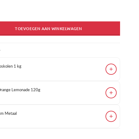
TOEVOEGEN AAN WINKELWAGEN
T
skolen 1 kg
+
 Orange Lemonade 120g
+
cm Metaal
+