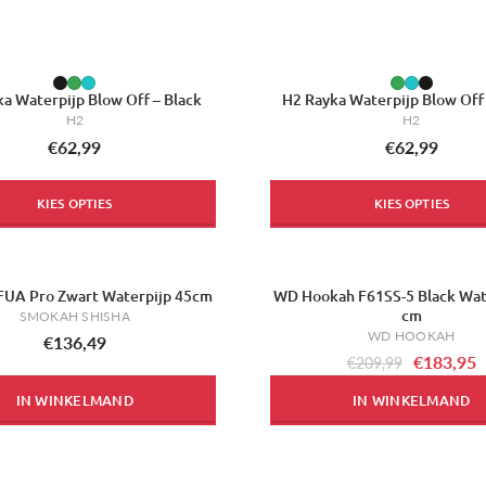
a Waterpijp Blow Off – Black
H2 Rayka Waterpijp Blow Off
H2
H2
€62,99
€62,99
KIES OPTIES
KIES OPTIES
UA Pro Zwart Waterpijp 45cm
WD Hookah F61SS-5 Black Wat
-12%
cm
SMOKAH SHISHA
WD HOOKAH
€136,49
€183,95
€209,99
IN WINKELMAND
IN WINKELMAND