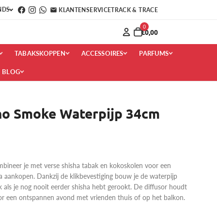
NDS
KLANTENSERVICE
TRACK & TRACE
0
€0,00
TABAKSKOPPEN
ACCESSOIRES
PARFUMS
BLOG
o Smoke Waterpijp 34cm
neer je met verse shisha tabak en kokoskolen voor een
a aankopen. Dankzij de klikbevestiging bouw je de waterpijp
als je nog nooit eerder shisha hebt gerookt. De diffusor houdt
voor een ontspannen avond met vrienden thuis of op het balkon.