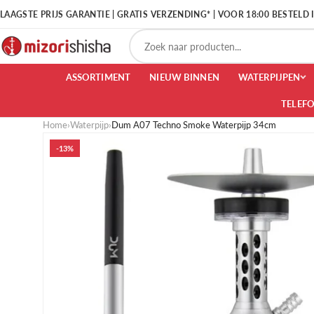
LAAGSTE PRIJS GARANTIE | GRATIS VERZENDING* | VOOR 18:00 BESTELD
ASSORTIMENT
NIEUW BINNEN
WATERPIJPEN
TELEF
Home
›
Waterpijp
›
Dum A07 Techno Smoke Waterpijp 34cm
-13%