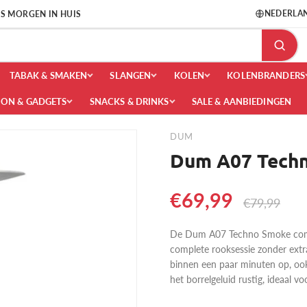
NEDERLA
 IS MORGEN IN HUIS
TABAK & SMAKEN
SLANGEN
KOLEN
KOLENBRANDERS
OON & GADGETS
SNACKS & DRINKS
SALE & AANBIEDINGEN
DUM
Dum A07 Techn
€69,99
€79,99
De Dum A07 Techno Smoke combi
complete rooksessie zonder extr
binnen een paar minuten op, ook 
het borrelgeluid rustig, ideaal 