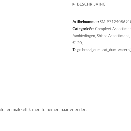
BESCHRIJVING
Artikelnummer:
SM-97124086910
Categorieën:
Compleet Assortime
Aanbiedingen
,
Shisha Assortiment
,
€120,-
Tags:
brand_dum, cat_dum-waterpijp
fel en makkelijk mee te nemen naar vrienden.