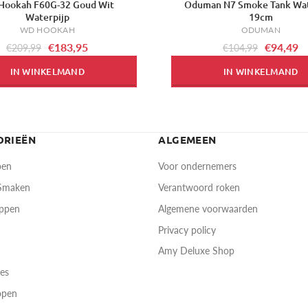
Hookah F60G-32 Goud Wit
Oduman N7 Smoke Tank Wat
-10%
Waterpijp
19cm
WD HOOKAH
ODUMAN
€183,95
€94,49
€209,99
€104,99
IN WINKELMAND
IN WINKELMAND
ORIEËN
ALGEMEEN
pen
Voor ondernemers
 Smaken
Verantwoord roken
oppen
Algemene voorwaarden
Privacy policy
Amy Deluxe Shop
res
open