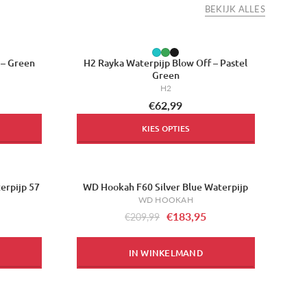
BEKIJK ALLES
 – Green
H2 Rayka Waterpijp Blow Off – Pastel
Green
H2
€62,99
KIES OPTIES
erpijp 57
WD Hookah F60 Silver Blue Waterpijp
-12%
WD HOOKAH
€183,95
€209,99
IN WINKELMAND