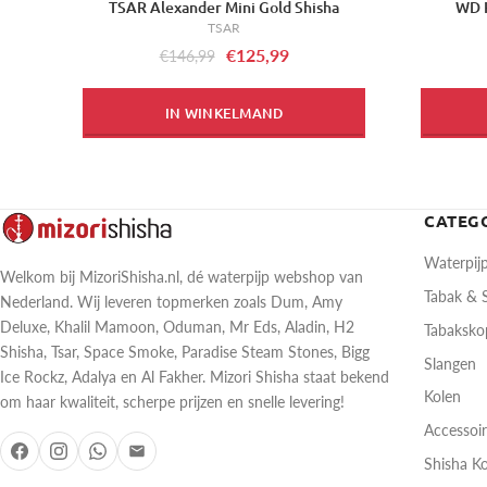
TSAR Alexander Mini Gold Shisha
WD 
-14%
-12%
TSAR
€125,99
€146,99
IN WINKELMAND
CATEG
Waterpij
Welkom bij MizoriShisha.nl, dé waterpijp webshop van
Tabak &
Nederland. Wij leveren topmerken zoals Dum, Amy
Deluxe, Khalil Mamoon, Oduman, Mr Eds, Aladin, H2
Tabaksk
Shisha, Tsar, Space Smoke, Paradise Steam Stones, Bigg
Slangen
Ice Rockz, Adalya en Al Fakher. Mizori Shisha staat bekend
Kolen
om haar kwaliteit, scherpe prijzen en snelle levering!
Accessoi
Shisha K