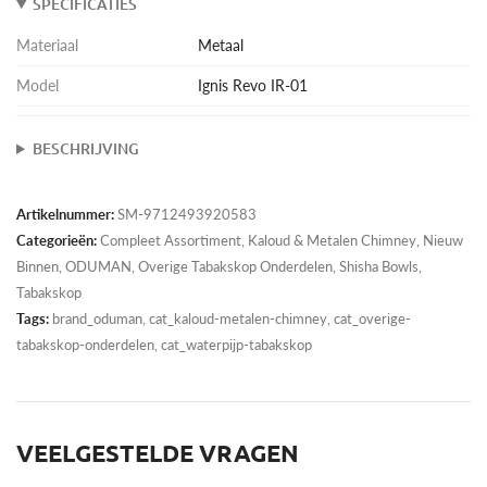
SPECIFICATIES
Materiaal
Metaal
Model
Ignis Revo IR-01
BESCHRIJVING
Artikelnummer:
SM-9712493920583
Categorieën:
Compleet Assortiment
,
Kaloud & Metalen Chimney
,
Nieuw
Binnen
,
ODUMAN
,
Overige Tabakskop Onderdelen
,
Shisha Bowls
,
Tabakskop
Tags:
brand_oduman, cat_kaloud-metalen-chimney, cat_overige-
tabakskop-onderdelen, cat_waterpijp-tabakskop
VEELGESTELDE VRAGEN