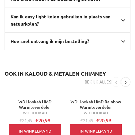
Kan ik easy light kolen gebruiken in plaats van
natuurkolen?
Hoe snel ontvang ik mijn bestelling?
OOK IN KALOUD & METALEN CHIMNEY
‹
›
BEKIJK ALLES
WD Hookah HMD
WD Hookah HMD Rainbow
-33%
-33%
Warmteverdeler
Warmteverdeler
WD HOOKAH
WD HOOKAH
€20,99
€20,99
€31,49
€31,49
IN WINKELMAND
IN WINKELMAND