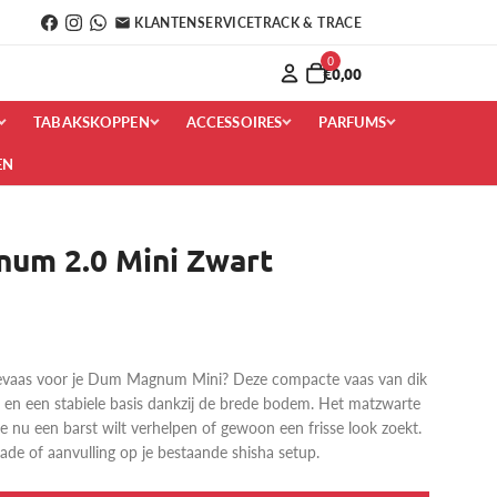
KLANTENSERVICE
TRACK & TRACE
0
€0,00
TABAKSKOPPEN
ACCESSOIRES
PARFUMS
EN
um 2.0 Mini Zwart
vevaas voor je Dum Magnum Mini? Deze compacte vaas van dik
g en een stabiele basis dankzij de brede bodem. Het matzwarte
 je nu een barst wilt verhelpen of gewoon een frisse look zoekt.
rade of aanvulling op je bestaande shisha setup.