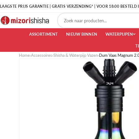
LAAGSTE PRIJS GARANTIE | GRATIS VERZENDING* | VOOR 18:00 BESTELD
ASSORTIMENT
NIEUW BINNEN
WATERPIJPEN
T
Home
›
Accessoires
›
Shisha & Waterpijp Vazen
›
Dum Vaas Magnum 2.0