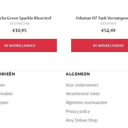
cha Green Sparkle Kleurstof
Oduman N7 Tank Vervangen
XSCHISCHA
ODUMAN
€10,95
€52,49
IN WINKELMAND
IN WINKELMAND
ORIEËN
ALGEMEEN
pen
Voor ondernemers
 Smaken
Verantwoord roken
oppen
Algemene voorwaarden
Privacy policy
Amy Deluxe Shop