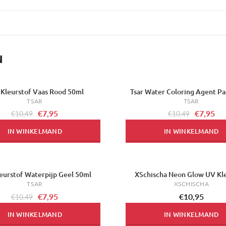
N
 Kleurstof Vaas Rood 50ml
Tsar Water Coloring Agent Pa
-24%
TSAR
TSAR
€7,95
€7,95
€10,49
€10,49
IN WINKELMAND
IN WINKELMAND
leurstof Waterpijp Geel 50ml
XSchischa Neon Glow UV Kl
TSAR
XSCHISCHA
€7,95
€10,95
€10,49
IN WINKELMAND
IN WINKELMAND