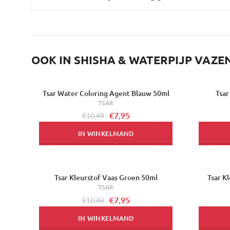
OOK IN SHISHA & WATERPIJP VAZE
Tsar Water Coloring Agent Blauw 50ml
Tsar
-24%
-24%
TSAR
€7,95
€10,49
IN WINKELMAND
Tsar Kleurstof Vaas Groen 50ml
Tsar K
-24%
-24%
TSAR
€7,95
€10,49
IN WINKELMAND