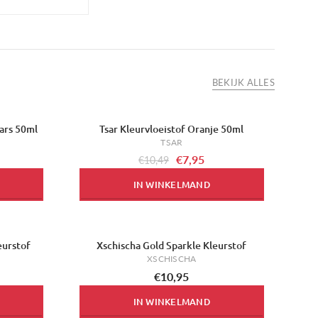
BEKIJK ALLES
ars 50ml
Tsar Kleurvloeistof Oranje 50ml
-24%
TSAR
€7,95
€10,49
IN WINKELMAND
eurstof
Xschischa Gold Sparkle Kleurstof
XSCHISCHA
€10,95
IN WINKELMAND