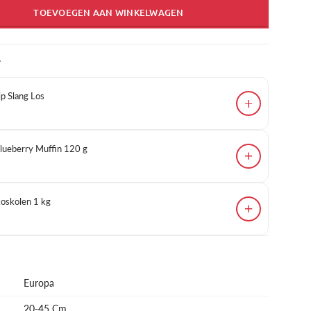
TOEVOEGEN AAN WINKELWAGEN
T
p Slang Los
+
Blueberry Muffin 120 g
+
skolen 1 kg
+
Europa
20-45 Cm