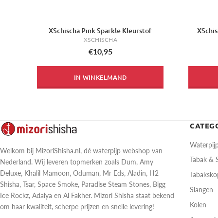
XSchischa Pink Sparkle Kleurstof
XSchis
XSCHISCHA
€10,95
IN WINKELMAND
CATEG
Waterpij
Welkom bij MizoriShisha.nl, dé waterpijp webshop van
Tabak &
Nederland. Wij leveren topmerken zoals Dum, Amy
Deluxe, Khalil Mamoon, Oduman, Mr Eds, Aladin, H2
Tabaksk
Shisha, Tsar, Space Smoke, Paradise Steam Stones, Bigg
Slangen
Ice Rockz, Adalya en Al Fakher. Mizori Shisha staat bekend
Kolen
om haar kwaliteit, scherpe prijzen en snelle levering!