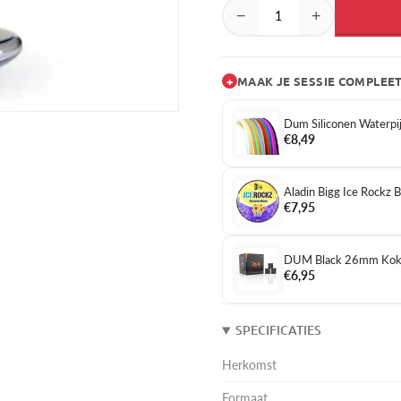
−
+
+
MAAK JE SESSIE COMPLEE
Dum Siliconen Waterpij
€8,49
Aladin Bigg Ice Rockz 
€7,95
DUM Black 26mm Koko
€6,95
SPECIFICATIES
Herkomst
Formaat