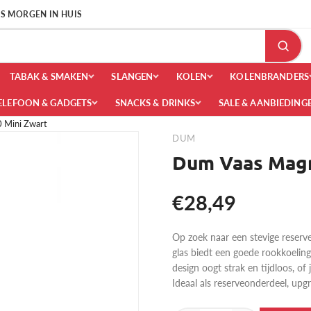
 IS MORGEN IN HUIS
TABAK & SMAKEN
SLANGEN
KOLEN
KOLENBRANDERS
ELEFOON & GADGETS
SNACKS & DRINKS
SALE & AANBIEDING
 Mini Zwart
DUM
Dum Vaas Magn
€28,49
Op zoek naar een stevige reser
glas biedt een goede rookkoelin
design oogt strak en tijdloos, of
Ideaal als reserveonderdeel, upg