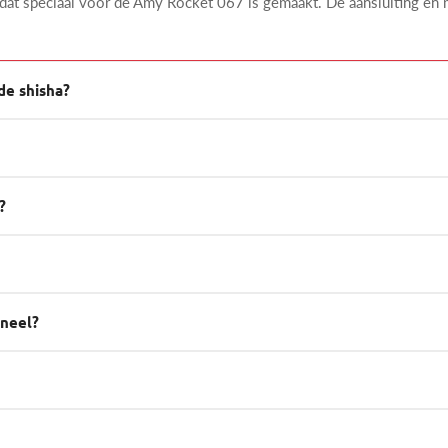
 dat speciaal voor de Amy Rocket 067 is gemaakt. De aansluiting en
de shisha?
?
ineel?