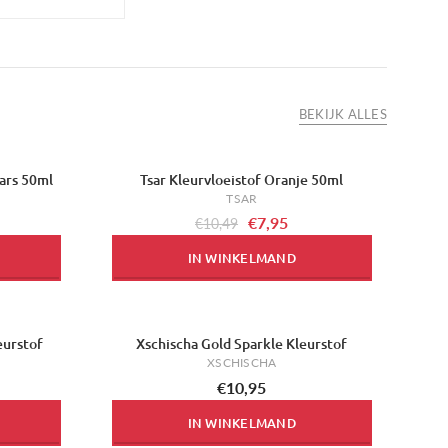
BEKIJK ALLES
ars 50ml
Tsar Kleurvloeistof Oranje 50ml
-24%
TSAR
€7,95
€10,49
IN WINKELMAND
eurstof
Xschischa Gold Sparkle Kleurstof
XSCHISCHA
€10,95
IN WINKELMAND