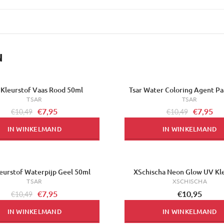
N
 Kleurstof Vaas Rood 50ml
Tsar Water Coloring Agent Pa
-24%
TSAR
TSAR
€7,95
€7,95
€10,49
€10,49
IN WINKELMAND
IN WINKELMAND
leurstof Waterpijp Geel 50ml
XSchischa Neon Glow UV Kl
TSAR
XSCHISCHA
€7,95
€10,95
€10,49
IN WINKELMAND
IN WINKELMAND