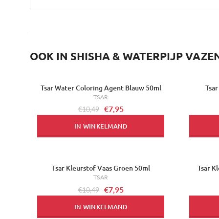
OOK IN SHISHA & WATERPIJP VAZE
Tsar Water Coloring Agent Blauw 50ml
Tsar
-24%
-24%
TSAR
€7,95
€10,49
IN WINKELMAND
Tsar Kleurstof Vaas Groen 50ml
Tsar K
-24%
-24%
TSAR
€7,95
€10,49
IN WINKELMAND