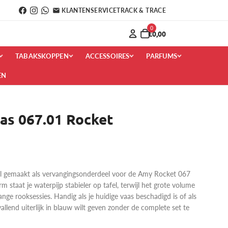
KLANTENSERVICE
TRACK & TRACE
0
€0,00
TABAKSKOPPEN
ACCESSOIRES
PARFUMS
EN
as 067.01 Rocket
aal gemaakt als vervangingsonderdeel voor de Amy Rocket 067
m staat je waterpijp stabieler op tafel, terwijl het grote volume
lange rooksessies. Handig als je huidige vaas beschadigd is of als
allend uiterlijk in blauw wilt geven zonder de complete set te