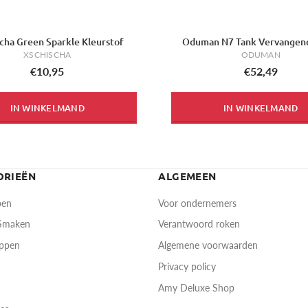
cha Green Sparkle Kleurstof
Oduman N7 Tank Vervangen
XSCHISCHA
ODUMAN
€10,95
€52,49
IN WINKELMAND
IN WINKELMAND
ORIEËN
ALGEMEEN
pen
Voor ondernemers
 Smaken
Verantwoord roken
oppen
Algemene voorwaarden
Privacy policy
Amy Deluxe Shop