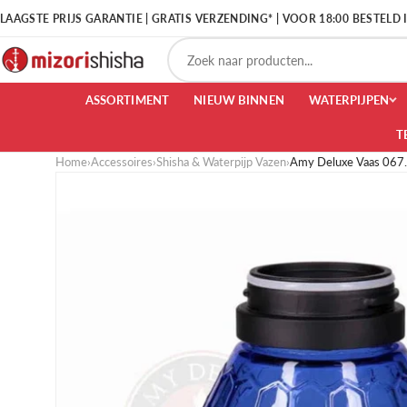
LAAGSTE PRIJS GARANTIE | GRATIS VERZENDING* | VOOR 18:00 BESTELD
ASSORTIMENT
NIEUW BINNEN
WATERPIJPEN
T
Home
›
Accessoires
›
Shisha & Waterpijp Vazen
›
Amy Deluxe Vaas 067