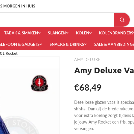
 IS MORGEN IN HUIS
TABAK & SMAKEN
SLANGEN
KOLEN
KOLENBRANDERS
ELEFOON & GADGETS
SNACKS & DRINKS
SALE & AANBIEDING
.01 Rocket
AMY DELUXE
Amy Deluxe Va
€68,49
Deze losse glazen vaas is speci
shisha. Dankzij de brede raketvor
voor extra koeling zorgt tijdens 
je jouw Amy Rocket een fris, opv
vervangen.