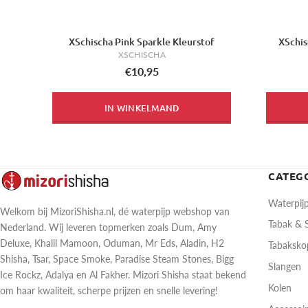
XSchischa Pink Sparkle Kleurstof
XSchis
XSCHISCHA
€10,95
IN WINKELMAND
CATEG
Waterpij
Welkom bij MizoriShisha.nl, dé waterpijp webshop van
Tabak &
Nederland. Wij leveren topmerken zoals Dum, Amy
Deluxe, Khalil Mamoon, Oduman, Mr Eds, Aladin, H2
Tabaksk
Shisha, Tsar, Space Smoke, Paradise Steam Stones, Bigg
Slangen
Ice Rockz, Adalya en Al Fakher. Mizori Shisha staat bekend
Kolen
om haar kwaliteit, scherpe prijzen en snelle levering!