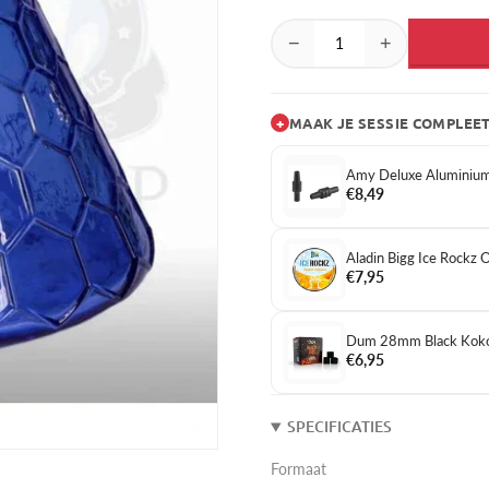
−
+
+
MAAK JE SESSIE COMPLEE
Amy Deluxe Aluminium
€8,49
Aladin Bigg Ice Rockz
€7,95
Dum 28mm Black Koko
€6,95
SPECIFICATIES
Formaat